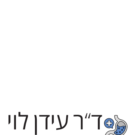
טלפון/וואטסאפ
058-6161525
כתובת המרפאה
מדיקל סנטר הרצליה - רחוב החושלים 8