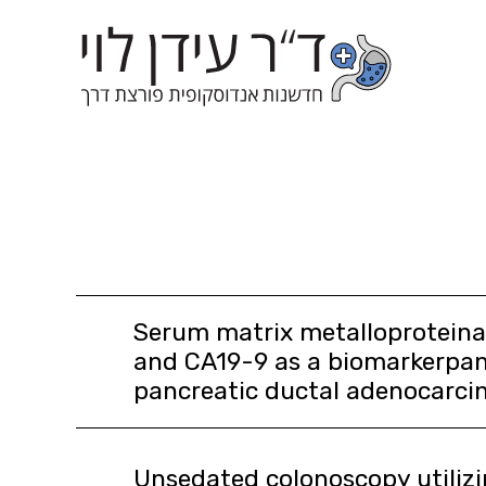
Serum matrix metalloproteina
and CA19-9 as a biomarkerpane
pancreatic ductal adenocarci
Unsedated colonoscopy utilizin