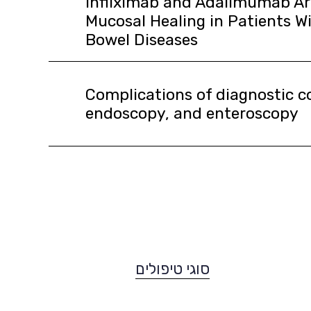
Infliximab and Adalimumab Ar
Mucosal Healing in Patients W
Bowel Diseases
Complications of diagnostic c
endoscopy, and enteroscopy
סוגי טיפולים