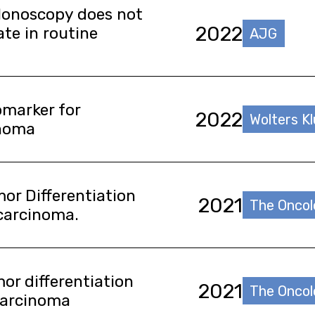
colonoscopy does not
2022
te in routine
AJG
omarker for
2022
Wolters K
inoma
or Differentiation
2021
The Oncol
ocarcinoma.
or differentiation
2021
The Oncol
ocarcinoma