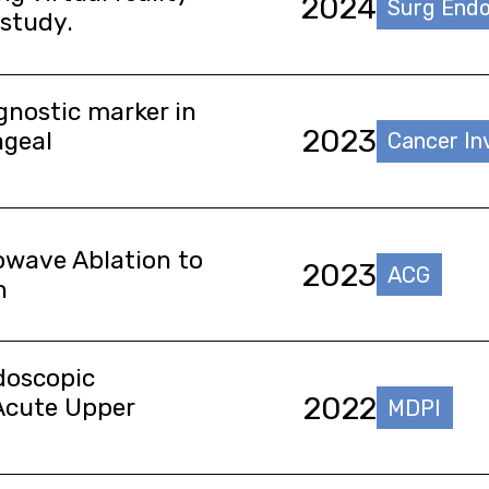
2024
Surg End
 study.
gnostic marker in
2023
ageal
Cancer In
rowave Ablation to
2023
ACG
n
ndoscopic
2022
 Acute Upper
MDPI