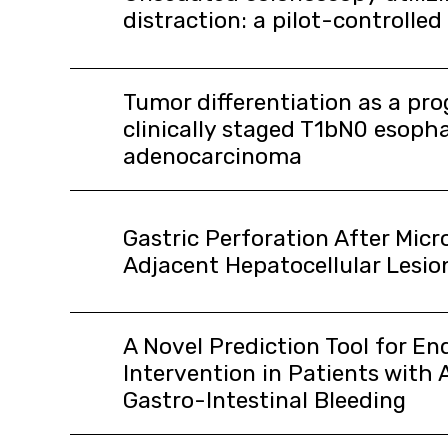
distraction: a pilot-controlled
Tumor differentiation as a pro
clinically staged T1bN0 esoph
adenocarcinoma
Gastric Perforation After Mic
Adjacent Hepatocellular Lesio
A Novel Prediction Tool for E
Intervention in Patients with
Gastro-Intestinal Bleeding