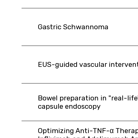
Gastric Schwannoma
EUS-guided vascular interven
Bowel preparation in "real-lif
capsule endoscopy
Optimizing Anti-TNF-α Therap