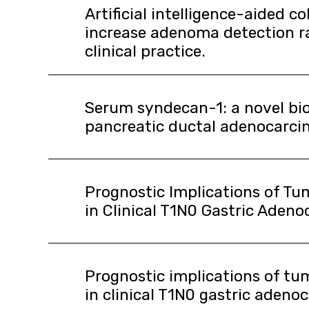
Artificial intelligence-aided 
increase adenoma detection ra
clinical practice.
Serum syndecan-1: a novel bi
pancreatic ductal adenocarc
Prognostic Implications of Tum
in Clinical T1N0 Gastric Aden
Prognostic implications of tum
in clinical T1N0 gastric aden