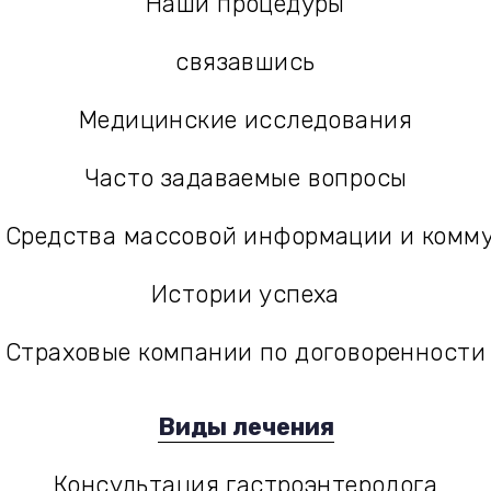
Наши процедуры
הטיפולים שלנו
связавшись
יצירת קשר
Медицинские исследования
מחקר רפואי
Часто задаваемые вопросы
שאלות נפוצות
Средства массовой информации и комм
ורת
Истории успеха
סיפורי הצלחה
Страховые компании по договоренности
Виды лечения
Консультация гастроэнтеролога