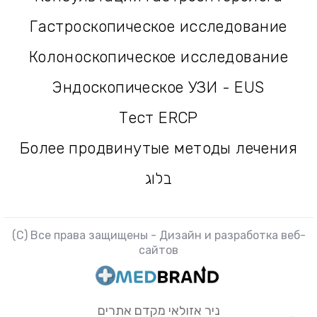
Консультация гастроэнтеролога
Гастроскопическое исследование
Гастроскопическое исследование
Колоноскопическое исследование
Колоноскопическое исследование
Эндоскопическое УЗИ - EUS
Эндоскопическое УЗИ - EUS
Тест ERCP
Тест ERCP
Более продвинутые методы лечения
Более продвинутые методы лечения
בלוג
בלוג
(C) Все права защищены - Дизайн и разработка веб-
сайтов
ניר אזולאי מקדם אתרים