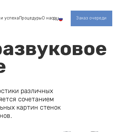
и успеха
Процедуры
О нас
Заказ очереди
RU
אודות
טיפולים
Register
развуковое
е
остики различных
яется сочетанием
ьных картин стенок
нов.