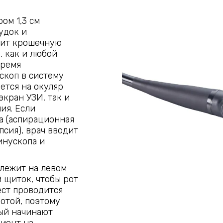
ом 1,3 см
удок и
жит крошечную
, как и любой
время
скоп в систему
ется на окуляр
экран УЗИ, так и
ия. Если
ца (аспирационная
псия), врач вводит
инускопа и
 лежит на левом
й щиток, чтобы рот
ест проводится
отой, поэтому
рый начинают
циент на