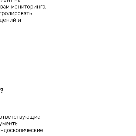
твам мониторинга,
тролировать
ащений и
ю?
оответствующие
кументы
ндоскопические