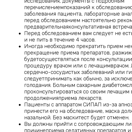
исследования, документы с подробным
перечислениемпоказаний к обследованию
заболевания пациента, лабораторные ана
перед обследованием настоятельно реко
предварительнаяконсультативная встреча
Перед обследованием вам следует не есть
и не пить в течение 4 часов.
Иногда необходимо прекратить прием не
прекращение приема препаратов, разжиж
будетосуществляться после консультаци
процедуру врачом или с лечащимврачом. 
сердечно-сосудистых заболеваний или г
следуетпринимать как обычно, за исключ
голодания. Больным сахарным диабетомс
проконсультироваться со своим лечащим 
продолженияприема лекарств.
Пациенты с аппаратом СИПАП из-за апно
принести его на обследование, маска дол
назальной. Без маскитест будет отменен.
Вы должны прийти с сопровождающим ли
причинеприема седативных препаратов и