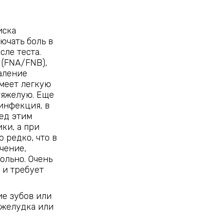
иска
ючать боль в
сле теста.
 (FNA/FNB),
паление
меет легкую
тяжелую. Еще
инфекция, в
ед этим
ки, а при
 редко, что в
чение,
ольно. Очень
 и требует
е зубов или
 желудка или