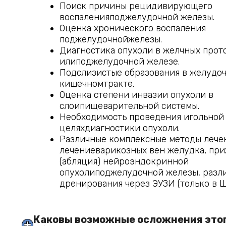
Поиск причины рецидивирующего
воспаленияподжелудочной железы.
Оценка хронического воспаления
поджелудочнойжелезы.
Диагностика опухоли в желчных прот
илиподжелудочной железе.
Подслизистые образования в желудо
кишечномтракте.
Оценка степени инвазии опухоли в
слоипищеварительной системы.
Необходимость проведения игольной
целяхдиагностики опухоли.
Различные комплексные методы лечен
лечениеварикозных вен желудка, пр
(абляция) нейроэндокринной
опухолиподжелудочной железы, разл
дренирования через ЭУЗИ (только в Ш
Каковы возможные осложнения этог