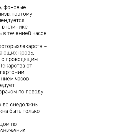
, фоновые
лизы,поэтому
мендуется
 в клинике.
 в течение8 часов
которыхлекарств –
ающих кровь,
и с проводящим
Лекарства от
ипертонии
ением часов
ледует
врачом по поводу
э во снедолжны
жна быть только
цом по
 снижения