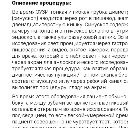
Описание процедуры:
Во время ЭУЗИ тонкая и гибкая трубка диаметр
(синускоп) вводится через рот в пищевод, жел
двенадцатиперстную кишку. Синускоп содер
камеру на конце и оптическое волокно внутри
эндоскоп, а также ультразвуковой датчик. Во 
исследования свет проецируется через гастро
пищеварения, а видео, снятое камерой, переда
для врача, который его наблюдает - как через 
через экран для эндоскопического исследован
требуется такая процедура, как взятие образ
диагностическая пункция / тонкоигольная био
соответствующую иглу через рабочий канал с
выполняет процедуру, глядя на экран.
Во время этого обследования пациент обычно
боку, а между зубами вставляется пластиковы
оставался открытым во время исследования. Т
под седацией, то есть легкой-умеренной дрем
пациент совершенно не чувствует тест, кото
только после того, как пациент задремлет. Па