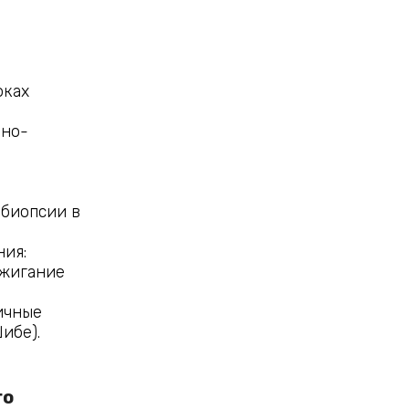
оках
чно-
 биопсии в
ия:
ижигание
ичные
ибе).
о 