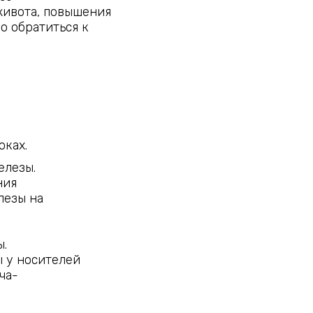
живота, повышения
о обратиться к
оках.
елезы.
ния
лезы на
.
 у носителей
ча-