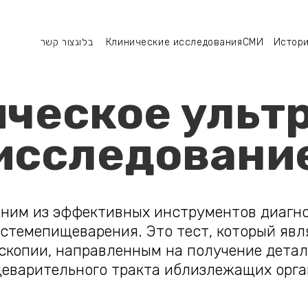
צור קשר
מחקר
בלוג
Клинические исследования
סיפורי
СМИ
Истори
הצלחה
מדיה
רפואי
צור קשר
ческое ульт
исследовани
ним из эффективных инструментов диагн
истемепищеварения. Это тест, который явл
оскопии, направленным на получение детал
еварительного тракта иблизлежащих орга