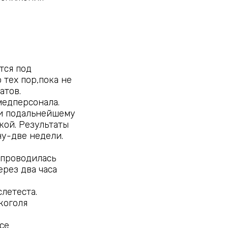
тся под
тех пор,пока не
атов.
медперсонала.
и подальнейшему
кой. Результаты
у-две недели.
 проводилась
рез два часа
слетеста.
коголя
все