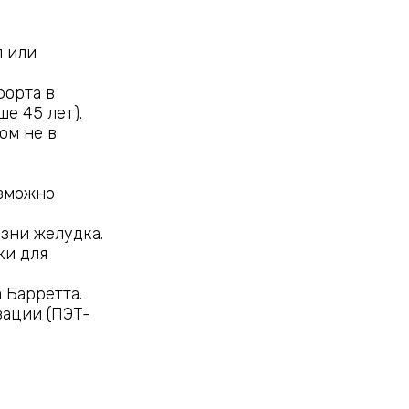
л или
орта в
е 45 лет).
ом не в
озможно
зни желудка.
ки для
 Барретта.
зации (ПЭТ-