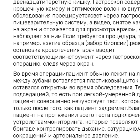
двенадцатиперстную кишку. Гастроскоп соде
крошечную камеру и оптическое волокно внут
обследования проецируетсясвет через гастро
пищеварительную систему, а видео, снятое ка
на экран и отражается для просмотра врачом,
наблюдает за ним.Если требуется процедура, т
например, взятие образца (забор биопсии),ре
остановка кровотечения, врач вводит
соответствующийинструмент через гастроско
операцию, следя через экран.
Во время операциипациент обычно лежит на л
между зубами вставляется пластиковыйщиток,
оставался открытым во время обследования. Т
подседацией, то есть при легкой-умеренной 
пациент совершенно нечувствует тест, котор
только после того, как пациент задремлет.Бла
пациент на протяжении всего теста подключе
устройстваммониторинга, которые позволяют
бригаде контролировать дыхание, сатурацию,
сокращений и артериальное давление.