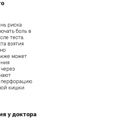
о 
ень риска
ючать боль в
сле теста.
та взятия
чно
акже может
ения
 через
чают
, перфорацию
ной кишки
я у доктора 