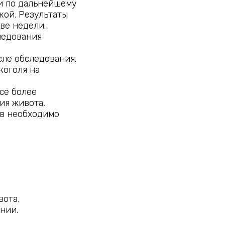
и по дальнейшему
кой. Результаты
ве недели.
ледования
осле обследования.
коголя на
все более
ия живота,
в необходимо
вота.
нии.