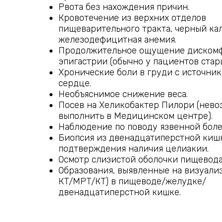
Рвота без нахождения причин.
Кровотечение из верхних отделов
пищеварительного тракта, черный ка
железодефицитная анемия.
Продолжительное ощущение дискомф
эпигастрии (обычно у пациентов старш
Хронические боли в груди с источник
сердце.
Необъяснимое снижение веса.
Посев на Хеликобактер Пилори (нев
выполнить в Медицинском центре).
Наблюдение по поводу язвенной боле
Биопсия из двенадцатиперстной киш
подтверждения наличия целиакии.
Осмотр слизистой оболочки пищевода
Образования, выявленные на визуали
КТ/МРТ/КТ) в пищеводе/желудке/
двенадцатиперстной кишке.