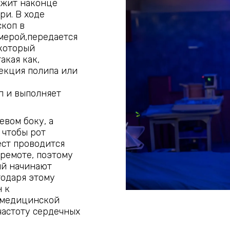
ржит наконце
ри. В ходе
скоп в
мерой,передается
 который
акая как,
зекция полипа или
п и выполняет
евом боку, а
 чтобы рот
ест проводится
дремоте, поэтому
ый начинают
годаря этому
н к
 медицинской
частоту сердечных