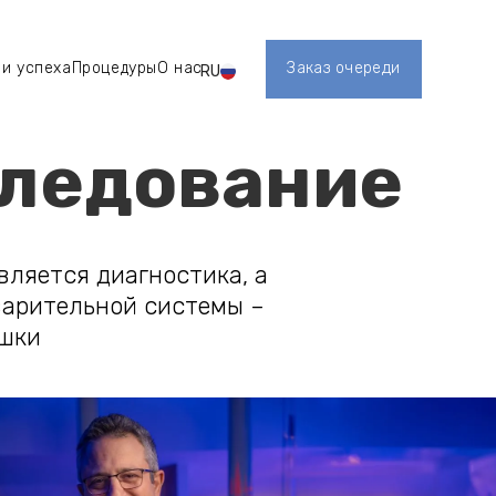
и успеха
Процедуры
О нас
Заказ очереди
RU
אודות
טיפולים
Register
следование
вляется диагностика, а
варительной системы –
ишки