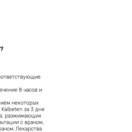
ю?
оответствующие
ечение 8 часов и
рием некоторых
Kalbeten за 3 дня
ов, разжижающих
льтации с врачом,
ачом. Лекарства