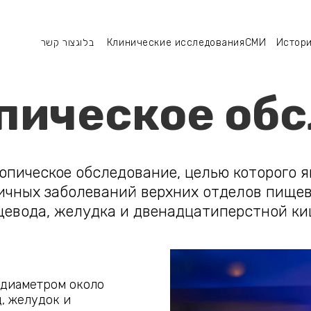
צור קשר
מחקר
בלוג
Клинические исследования
סיפורי
СМИ
Истори
הצלחה
מדיה
רפואי
צור קשר
пическое об
опическое обследование, целью которого я
личных заболеваний верхних отделов пище
евода, желудка и двенадцатиперстной к
 диаметром около
д, желудок и