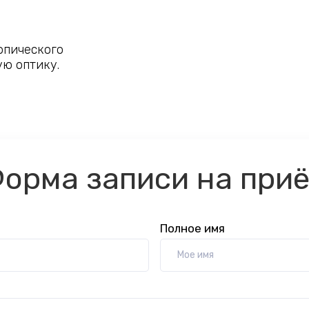
опического
ю оптику.
орма записи на при
Полное имя