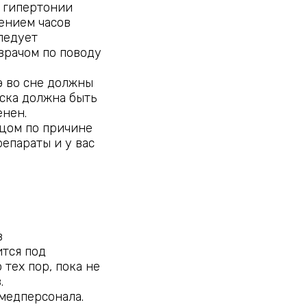
и гипертонии
ением часов
ледует
врачом по поводу
э во сне должны
аска должна быть
енен.
цом по причине
репараты и у вас
в
ится под
тех пор, пока не
.
медперсонала.