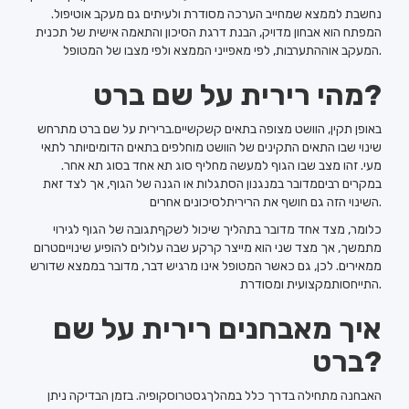
נחשבת לממצא שמחייב הערכה מסודרת ולעיתים גם מעקב אוטיפול.
המפתח הוא אבחון מדויק, הבנת דרגת הסיכון והתאמה אישית של תכנית
המעקב אוההתערבות, לפי מאפייני הממצא ולפי מצבו של המטופל.
מהי רירית על שם ברט?
באופן תקין, הוושט מצופה בתאים קשקשיים.ברירית על שם ברט מתרחש
שינוי שבו התאים התקינים של הוושט מוחלפים בתאים הדומיםיותר לתאי
מעי. זהו מצב שבו הגוף למעשה מחליף סוג תא אחד בסוג תא אחר.
במקרים רביםמדובר במנגנון הסתגלות או הגנה של הגוף, אך לצד זאת
השינוי הזה גם חושף את הריריתלסיכונים אחרים.
כלומר, מצד אחד מדובר בתהליך שיכול לשקףתגובה של הגוף לגירוי
מתמשך, אך מצד שני הוא מייצר קרקע שבה עלולים להופיע שינוייםטרום
ממאירים. לכן, גם כאשר המטופל אינו מרגיש דבר, מדובר בממצא שדורש
התייחסותמקצועית ומסודרת.
איך מאבחנים רירית על שם
ברט?
האבחנה מתחילה בדרך כלל במהלךגסטרוסקופיה. בזמן הבדיקה ניתן