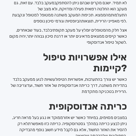
לא תמיד. ישנם מקרים שבהם ניתן להסתפקבמעקב בלבד. עם זאת, גם
מעקב הוא החלטה רפואית פעילה ומדויקת, ולא מצב של
התעלמותמהממצא. תכיפות המעקב משתנה ממטופל למטופל ונקבעת
לפי מאפייני הרירית, תוצאותהביופסיות וגורמי סיכון נוספים.
אצל חלק מהמטופלים יומלץ על מעקב תקופתיבלבד, בעוד שבאחרים,
כאשר קיימים ממצאים מדאיגים יותר או דרגת סיכון גבוהה יותר,יהיה מקום
לשקול טיפול אנדוסקופי.
אילו אפשרויות טיפול
קיימות?
כאשר יש צורך בהתערבות, אפשרויות הטיפולעשויות לנוע ממעקב בלבד
בתדירות משתנה, דרך כריתה אנדוסקופית של אזור חשוד, ועדצריבה של
הרירית בטכניקה מתקדמת.
כריתה אנדוסקופית
במצבים מסוימים, במיוחד כאשר יש אזורממוקד או נגע בעל מראה חריג,
ניתן לבצע כריתה במהלך גסטרוסקופיה. כריתה כזו מאפשרתלא רק
להסיר את האזור החשוד, אלא גם לקבל מידע חשוב נוסף מהבדיקה
הפתולוגית שלהרקמה שהוצאה.