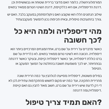
המורפולוגיהשלה, כלומר האם מדובר ברירית שטוחה או גבשושיתית וכן
דרגת הדיספלזיה, אם היא כללקיימת, דרגת השינוי הטרום ממאיר בתאים.
שילוב הנתונים הללו הוא שקובע האם ניתןלהסתפק במעקב בלבד, האם יש
צורך בהתערבות טיפולית, ובאיזו תכיפות נכון להמשיך מעקבבעתיד.
מהי דיספלזיה ולמה היא כל
כך חשובה?
כאשר מדברים על רירית על שם ברט, אחדהמונחים המרכזיים ביותר הוא
דיספלזיה. הכוונה היא לשינוי טרום ממאיר בתאים. לא כלרירית על שם
ברט כוללת דיספלזיה, אך כאשר דיספלזיה קיימת, ובעיקר כאשר דרגתה
גבוההיותר, יש לכך משמעות חשובה בהחלטה על המשך המעקב או
הטיפול.
במילים פשוטות, דיספלזיה מסייעת לנולהבין עד כמה הרירית שונה
מהרירית התקינה, ועד כמה יש מקום לחשוש מהתקדמות עתידית.לכן לא
די רק לדעת שיש רירית על שם ברט, חשוב מאוד להבין גם האם קיימת
דיספלזיה,ומה דרגתה.
האם תמיד צריך טיפול?