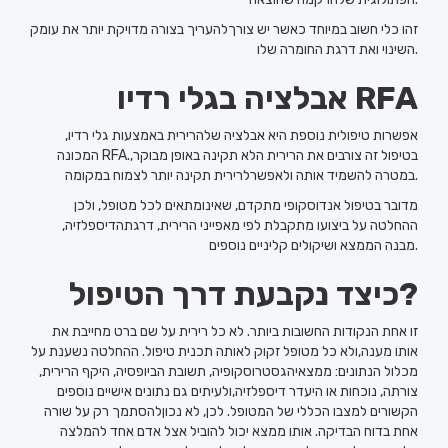
זהו כלי חשוב במיוחד כאשר יש צורךלהעריך בצורה מדויקת יותר את עומק
השינוי ואת דרגת החומרה שלו.
אבלציה בגלי רדיו RFA
אפשרות טיפולית נוספת היא אבלציה שלהרירית באמצעות גלי רדיו,
המכונה RFA.בטיפול זה צורבים את הרירית הלא תקינה באופן מבוקר,
במטרה להשמיד אותה ולאפשרלרירית תקינה יותר לצמוח במקומה.
מדובר בטיפול אנדוסקופי מתקדם, שאינומתאים לכל מטופל, ולכן
ההחלטה על ביצועו מתקבלת לפי מאפייני הרירית, דרגתהדיספלזיה,
מבנה הממצא ושיקולים קליניים נוספים.
כיצד נקבעת דרך הטיפול?
זו אחת הנקודות החשובות ביותר. לא כל רירית על שם ברט מחייבת את
אותו מענה,ולא כל מטופל זקוק לאותה תכנית טיפול. ההחלטה נשענת על
מכלול הנתונים: ממצאיהגסטרוסקופיה, תשובת הביופסיה, היקף הרירית,
צורתה, נוכחות או היעדר דיספלזיה,ולעיתים גם נתונים אישיים נוספים
הקשורים למצבו הכללי של המטופל. לכן, לא נכוןלהסתמך רק על שורה
אחת בדוח הבדיקה. אותו ממצא יכול להוביל אצל אדם אחד להמלצה