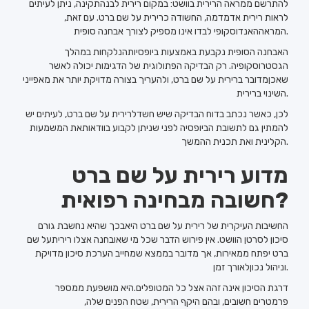
להתרשם ממראה הרירית בוושט: במקום רירית לבנהתקינה, ניתן לעיתים
לראות רירית אדמדמה, החשודה כרירית על שם ברט. עם זאת,
המראההאנדוסקופי לבדו אינו מספיק לצורך אבחנה סופית.
האבחנה הסופית נקבעת באמצעות ביופסיותהנלקחות במהלך
הגסטרוסקופיה. רק הבדיקה הפתולוגית של הדגימות יכולה לאשר
שאכןמדובר ברירית על שם ברט, ולהעריך בצורה מדויקת יותר את מאפייני
השינוי ברירית.
לכן, כאשר נכתב בדוח הבדיקה שיש חשדלרירית על שם ברט, לעיתים יש
להמתין גם לתשובת הביופסיה לפני שניתן לקבוע בוודאותאת המשמעות
הקלינית ואת תכנית ההמשך.
מדוע רירית על שם ברט
חשובה מבחינה רפואית?
החשיבות העיקרית של רירית על שם ברט היאבכך שהיא נחשבת גורם
סיכון לסרטן הוושט. אין פירוש הדבר שכל מי שאובחנה אצלו ריריתעל שם
ברט יפתח ממאירות, אך מדובר בממצא שמחייב הערכת סיכון מדויקת
וניהול נכוןלאורך זמן.
דרגת הסיכון אינה זהה אצל כל המטופלים.היא מושפעת ממספר
פרמטרים חשובים, ובהם היקף הרירית, שטח הפנים שלה,