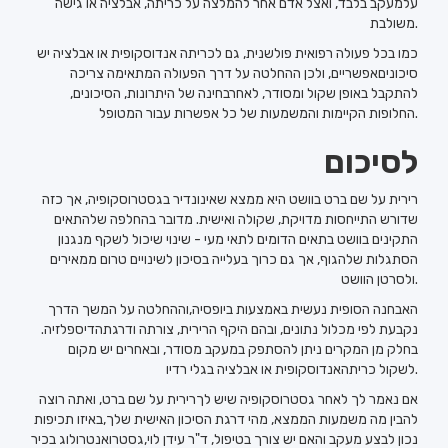
עלמעקב בלבד, ואצל אדם אחר להמלצה על כריתה, אבלציה או גישה
משולבת.
כמו בכל פעולה רפואית פולשנית, גם לכריתה אנדוסקופית או אבלציה יש
סיכוניםאפשריים, ולכן ההחלטה על דרך הפעולה המתאימה צריכה
להתקבל באופן שקול ומסודר, לאחרבחינה של היתרונות, הסיכונים,
החלופות הקיימות והמשמעות של כל אפשרות עבור המטופל.
לסיכום
רירית על שם ברט בוושט היא ממצא שאינונדיר בגסטרוסקופיה, אך כזה
שדורש התייחסות מדויקת, שקולה ואישית. מדובר בהחלפה שלהתאים
התקינים בוושט בתאים הדומים לתאי מעי - שינוי שיכול לשקף מנגנון
הסתגלות שלהגוף, אך גם כרוך בעלייה בסיכון לשינויים טרום ממאירים
ולסרטן הוושט.
האבחנה הסופית נעשית באמצעות ביופסיה,וההחלטה על המשך הדרך
נקבעת לפי מכלול נתונים, ובהם היקף הרירית, צורתה ודרגתהדיספלזיה.
בחלק מן המקרים ניתן להסתפק במעקב מסודר, ובאחרים יש מקום
לשקול כריתהאנדוסקופית או אבלציה בגלי רדיו.
אם נאמר לך לאחר גסטרוסקופיה שיש לךרירית על שם ברט, ואתה רוצה
להבין מה משמעות הממצא, מהי דרגת הסיכון האישית שלך,באיזו תכיפות
נכון לבצע מעקב והאם יש צורך בטיפול, ד"ר עידן לוי,גסטרואנטרולוג בכיר