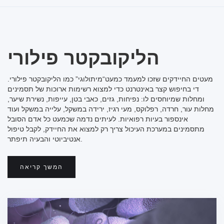
הליקובקטר פילורי
מעטים החיידקים שזכו למעמד כמעט“מיתולוגי” כמו הליקובקטר פילורי.
די בחיפוש קצר באינטרנט כדי למצוא רשימות ארוכות של תסמינים
ומחלות שמיוחסים לו: נפיחות, גזים, כאבי בטן, עייפות, נשירת שיער,
מחלות עור, חרדה, רפלוקס, מעי רגיז, ירידה במשקל, עלייה במשקל ועוד
אינספור בעיות רפואיות. לעיתים נדמה שכמעט כל אדם הסובל
מתסמינים במערכת העיכול צריך רק למצוא את החיידק, לקבל טיפול
אנטיביוטי והבעיה תיפתר.
המשך קריאה