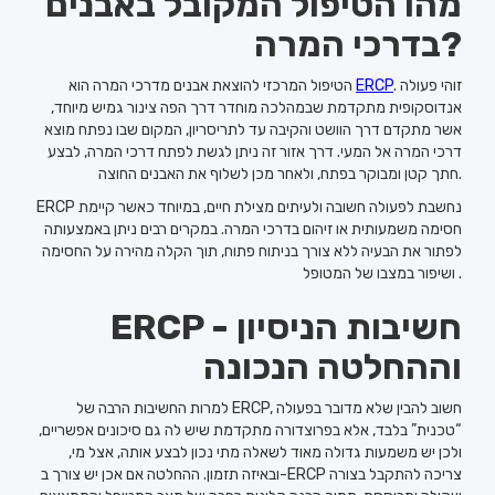
מהו הטיפול המקובל באבנים
בדרכי המרה?
. זוהי פעולה
ERCP
הטיפול המרכזי להוצאת אבנים מדרכי המרה הוא
אנדוסקופית מתקדמת שבמהלכה מוחדר דרך הפה צינור גמיש מיוחד,
אשר מתקדם דרך הוושט והקיבה עד לתריסריון, המקום שבו נפתח מוצא
דרכי המרה אל המעי. דרך אזור זה ניתן לגשת לפתח דרכי המרה, לבצע
חתך קטן ומבוקר בפתח, ולאחר מכן לשלוף את האבנים החוצה.
ERCP נחשבת לפעולה חשובה ולעיתים מצילת חיים, במיוחד כאשר קיימת
חסימה משמעותית או זיהום בדרכי המרה. במקרים רבים ניתן באמצעותה
לפתור את הבעיה ללא צורך בניתוח פתוח, תוך הקלה מהירה על החסימה
ושיפור במצבו של המטופל .
ERCP - חשיבות הניסיון
וההחלטה הנכונה
למרות החשיבות הרבה של ERCP, חשוב להבין שלא מדובר בפעולה
“טכנית” בלבד, אלא בפרוצדורה מתקדמת שיש לה גם סיכונים אפשריים,
ולכן יש משמעות גדולה מאוד לשאלה מתי נכון לבצע אותה, אצל מי,
ובאיזה תזמון. ההחלטה אם אכן יש צורך ב-ERCP צריכה להתקבל בצורה