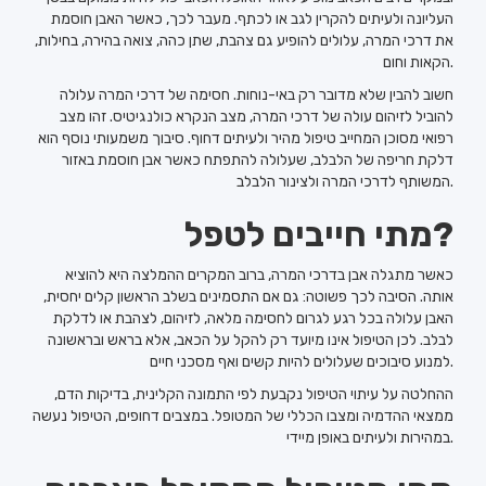
העליונה ולעיתים להקרין לגב או לכתף. מעבר לכך, כאשר האבן חוסמת
את דרכי המרה, עלולים להופיע גם צהבת, שתן כהה, צואה בהירה, בחילות,
הקאות וחום.
חשוב להבין שלא מדובר רק באי-נוחות. חסימה של דרכי המרה עלולה
להוביל לזיהום עולה של דרכי המרה, מצב הנקרא כולנגיטיס. זהו מצב
רפואי מסוכן המחייב טיפול מהיר ולעיתים דחוף. סיבוך משמעותי נוסף הוא
דלקת חריפה של הלבלב, שעלולה להתפתח כאשר אבן חוסמת באזור
המשותף לדרכי המרה ולצינור הלבלב.
מתי חייבים לטפל?
כאשר מתגלה אבן בדרכי המרה, ברוב המקרים ההמלצה היא להוציא
אותה. הסיבה לכך פשוטה: גם אם התסמינים בשלב הראשון קלים יחסית,
האבן עלולה בכל רגע לגרום לחסימה מלאה, לזיהום, לצהבת או לדלקת
לבלב. לכן הטיפול אינו מיועד רק להקל על הכאב, אלא בראש ובראשונה
למנוע סיבוכים שעלולים להיות קשים ואף מסכני חיים.
ההחלטה על עיתוי הטיפול נקבעת לפי התמונה הקלינית, בדיקות הדם,
ממצאי ההדמיה ומצבו הכללי של המטופל. במצבים דחופים, הטיפול נעשה
במהירות ולעיתים באופן מיידי.