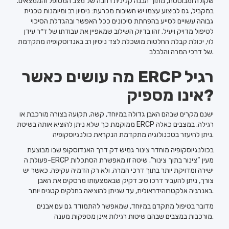
שקולה ומבוססת, מתוך הבנה קלינית רחבה של מצב המטופל והממצאים.
במקביל, גם לביצוע עצמו יש חשיבות מכרעת: ניסיון רב ומיומנות טכנית
גבוהה עשויים לסייע בהפחתת סיכונים ככל האפשר ובהגדלת הסיכוי
לטיפול מדויק ויעיל. זהו בדיוק השילוב שמאפיין את עבודתו של ד״ר עידן
לוי, יכולת קבלת החלטות מושכלת לצד ניסיון רב באנדוסקופיה מתקדמת
של דרכי המרה והלבלב.
מה עושים כאשר ERCP רגיל
אינו מספיק?
ישנם מקרים שבהם האבן גדולה במיוחד, קשה, תקועה בצורה מורכבת או
ממוקמת כך שלא ניתן להוציא אותה בשיטת ERCP רגילה. במצבים כאלה
ניתן להיעזר בטכנולוגיה מתקדמת הנקראת כולנגיוסקופיה.
בכולנגיוסקופיה מוחדר צינור גמיש דק דרך האנדוסקופ שבו מבוצעת
פעולת ה-ERCP מעין “צינור בתוך צינור”. שיטה זו מאפשרת הסתכלות
ישירה ומדויקת יותר בתוך דרכי המרה, ולא רק הדמיה עקיפה. כאשר יש
צורך, ניתן להעביר דרכו סיב דקיק שבאמצעותו מרסקים את האבן
באנרגיה אלקטרוהידראולית, עד שניתן להוציאה בחלקים קטנים יותר.
מדובר בטיפול מתקדם במיוחד, שמאפשר להתמודד גם עם אבנים
מורכבות במצבים שבהם שיטות רגילות אינן מספקות מענה.