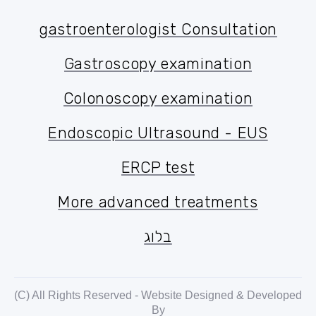
gastroenterologist Consultation
gastroenterologist Consultation
Gastroscopy examination
Gastroscopy examination
Colonoscopy examination
Colonoscopy examination
Endoscopic Ultrasound - EUS
Endoscopic Ultrasound - EUS
ERCP test
ERCP test
More advanced treatments
More advanced treatments
בלוג
בלוג
(C) All Rights Reserved - Website Designed & Developed
By