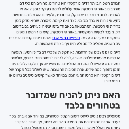
הגורם השכיח ביותר לדימום רקטלי הוא טחורים. טחורים הם כלי דם
מורחבים באזור פי הטבעת אשר עלולים לדמם בעיקר בזמן יציאה או
לאחריה. לרוב מדובר בדימום קל, טרי ובהיר, ולעיתים הוא מלווה בתחושת
לחץ, אי נוחות או גרד מקומי. לצד זאת קיימת פיסורה, שהיא סדק קטן
ברירית פי הטבעת, המתבטאת בכאב חד בזמן יציאה ולעיתים גם בדימום
קל. מעבר לבעיות המקומיות באזור פי הטבעת, קיימים גורמים נוספים
שמקורם במעי הגס עצמו.
סעיפים במעי הגס
, שהם כיסים קטנים הנוצרים
עם השנים, עלולים לדמם ולעיתים אף בצורה משמעותית.
קיימים גם מצבים של הרחבות לא תקינות שלכלי דם בדופן המעי, תופעה
הנקראת אנגיודיספלזיה, אשר עלולה לגרום לדימום חוזר. בנוסף, פוליפים
במעי הגס עשויים לדמם. רוב הפוליפים הם שפירים, אך חלקם עלולים עם
הזמן להפוך לממאירים. אחת הסיבות החשובות שיש לשלול בכל מקרה של
דימום רקטלי היא סרטן המעי הגס, במיוחד כאשר קיימים סימנים נלווים או
גורמי סיכון.
האם ניתן להניח שמדובר
בטחורים בלבד
מטופלים רבים נוטים לייחס דימום רקטלי לטחורים, במיוחד אם אובחנו בכך
בעבר. אמנם טחורים הם אכן הסיבה השכיחה ביותר, אך חשוב להבין כי
קיומם אינו שולל אפשרות של מקור דימום נוסף. גם מטופל הסובל