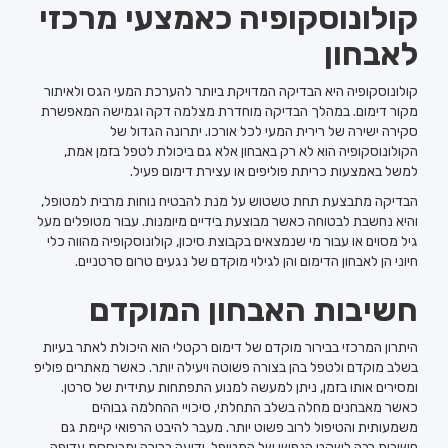
קולונוסקופיה כאמצעי מרכזי
לאבחון
קולונוסקופיה היא הבדיקה המדויקת ביותר להערכת המעי הגס ולאיתור
מקור דימום. במהלך הבדיקה מוחדרת מצלמה דקה וגמישה המאפשרת
סקירה ישירה של רירית המעי לכל אורכו. יתרונה הגדול של
הקולונוסקופיה הוא לא רק באבחון אלא גם ביכולת לטפל בזמן אמת,
למשל באמצעות כריתת פוליפים או עצירת דימום פעיל.
הבדיקה מתבצעת תחת טשטוש על מנת להבטיח נוחות מרבית למטופל,
והיא נחשבת לבטוחה כאשר מבוצעת בידיים מיומנות. עבור מטופלים מעל
גיל מסוים או עבור מי שנמצאים בקבוצת סיכון, קולונוסקופיה מהווה כלי
חיוני הן לאבחון הדימום והן לגילוי מוקדם של נגעים טרום סרטניים.
חשיבות האבחון המוקדם
היתרון המרכזי בבירור מוקדם של דימום רקטלי הוא היכולת לאתר בעיות
בשלב מוקדם ולטפל בהן בצורה פשוטה ויעילה יותר. כאשר מאתרים פוליפ
ומסירים אותו בזמן, ניתן למעשה למנוע התפתחות עתידית של סרטן.
כאשר מאבחנים מחלה בשלב התחלתי, סיכויי ההחלמה גבוהים
משמעותית והטיפול לרוב פשוט יותר. מעבר להיבט הרפואי קיימת גם
חשיבות רבה לשקט הנפשי של המטופל. ידיעה ברורה ומבוססת עדיפה