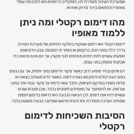
שמערכת העיכול משדרת לנו, ותפקידנו כרופאים הוא להבין מה עומד
מאחוריו ולהתאים בירור מדויק ואחראי.
מהו דימום רקטלי ומה ניתן
ללמוד מאופיו
דימום רקטלי הוא דימום שמקורו בחלקה התחתון של מערכת העיכול,
בדרך כלל במעי הגס, ברקטום או באזור פי הטבעת. צבע הדם ואופן
הופעתו עשויים לתת רמזים מסוימים לגבי מקורו, אך הם אינם מהווים כלי
אבחנתי מספק בפני עצמו.
דם אדום ובהיר מופיע לרוב כאשר מקור הדימום נמוך יחסית, אך גם נגעים
במעי הגס יכולים להתבטא בצורה דומה. כאשר הדם מעורבב בצואה או
מלווה בשינוי במרקם היציאות, הדבר עשוי לרמוז על מקור גבוה יותר במעי.
עם זאת, אין להסתמך על מאפיינים חיצוניים בלבד, שכן מצבים שונים
עשויים להיראות דומים. לכן הגישה הנכונה היא לראות בדימום תסמין
שמחייב הערכה מסודרת ולא להניח מראש שמדובר בבעיה פשוטה בלבד.
הסיבות השכיחות לדימום
רקטלי