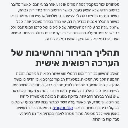
מטחורים יכול במקביל לפתח פוליפ או נגע אחר במעי הגס. כאשר מדובר
בדימום חדש שלא הופיע בעבר, כאשר הדימום חוזר בתדירות גבוהה,
כאשר קיימים שינויים בהרגלי היציאה כגון שלשול או עצירות ממושכים, או
כאשר מתגלה אנמיה בבדיקות דם, יש צורך בבירור מעמיק יותר. ככל
שהגיל עולה כך עולה גם השכיחות של פוליפים ושל סרטן המעי הגס, ולכן
בגילאי הביניים ומעלה החשיבות של בדיקה יסודית גדולה במיוחד. הגישה
האחראית היא לא להסתפק בהשערה אלא לבדוק.
תהליך הבירור והחשיבות של
הערכה רפואית אישית
השלב הראשון בבירור דימום רקטלי הוא שיחה רפואית מפורטת והבנת
התמונה הקלינית המלאה. במסגרת הביקור נבחנים אופי הדימום, משך
הזמן שבו הוא מופיע, תסמינים נלווים, מחלות רקע והיסטוריה משפחתית.
לעיתים ניתן כבר בשלב זה להעריך האם מדובר בממצא מקומי פשוט או
שיש צורך בבירור רחב יותר. בדיקה גופנית מכוונת מאפשרת לזהות
טחורים או פיסורה, אך כאשר עולה חשד למקור גבוה יותר במעי יש מקום
לשקול בדיקות נוספות ובראשן
קולונוסקופיה
. התאמת הבירור נעשית
באופן אישי לכל מטופל, מתוך מטרה לאבחן במדויק אך גם להימנע
מבדיקות מיותרות.