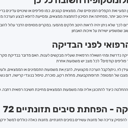
המעי ואת הקפלים הפנימיים שלו. ממצאים קטנים, כמו פוליפים או שינויים עדינים ברי
 לכך שלא ניתן יהיה לראות היטב חלקים מהמעי. במקרים מסוימים הדבר עלול להוביל
רפואי לפני הבדיקה
דיקה נדרשת ומהי השאלה הרפואית שעליה מבקשים לענות. האם מדובר בבדיקת סקר? ב
ידן לוי, ניתןלקבל הערכה מקצועית, להבין את משמעות התסמינים או הממצאים, ול
ו של המטופל: תרופותקבועות, מחלות רקע, סוכרת, טיפול בנוגדי קרישה, דום נשימ
ההחלטה כיצד להתכונן אליה ומה משמעות הממצאים מחייבת חשיבה רפואית רחבה. לכן
דיקה - הפחתת סיבים תזונתיים
ני הבדיקה יש להפסיק צריכה של מזונות עשירים בסיבים תזונתיים. מזונות כאלה כוללים למשל י