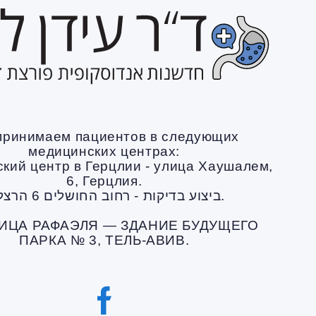
принимаем пациентов в следующих
медицинских центрах:
кий центр в Герцлии - улица Хаушалем,
6, Герцлия.
ביצוע בדיקות - רחוב החושלים 6 הרצליה.
ИЦА РАФАЭЛЯ — ЗДАНИЕ БУДУЩЕГО
ПАРКА № 3, ТЕЛЬ-АВИВ.