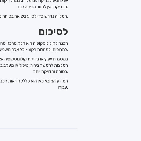
יש להגיע לבדיקה עם מלווה. במהלך קולונ
הבדיקה ואין לחזור הביתה לבד.
המלווה נדרש כדי לסייע ביציאה בטוחה מהמרפאה ובהגעה הביתה לאחר הבדיקה. גם אם המטופל מרגיש ערני, השפעת הטשטוש עשויה להימשך מספר שעות.
לסיכום
הכנה לקולונוסקופיה היא חלק מרכזי מהב
לתרופות ולמחלות רקע - כל אלה משפיעים על איכות הבדיקה ועל יכולת האבחון.
במסגרת ייעוץ או בדיקת קולונוסקופיה א
המלצות להמשך בירור, טיפול או מעקב 
בטוחה ומדויקת יותר.
המידע המובא כאן הוא כללי. הוראות הכנ
עבורו.