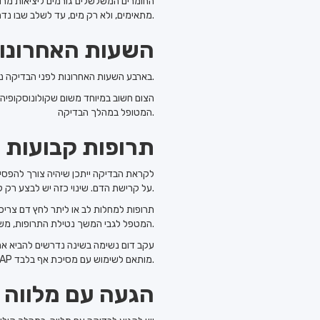
החומרים המשלשלים גורמים ליציאות מרובו
מתאימים, ולא רק מים, עד לשלב שבו נדרש צום מוחלט.
4 השעות האחרונו
בארבע השעות האחרונות לפני הבדיקה נדרשצום מוחלט. בשלב זה אין לאכול ואין לשתות, אלא אם ניתנה הנחיה רפואית מפורשת אחרת.
הצום חשוב במיוחד משום שקולונוסקופיה
המטופל במהלך הבדיקה.
תרופות קבועות ו
לקראת הבדיקה ייתכן שיהיה צורך להפסיק 
על קרישת הדם. שינוי כזה יש לבצע רק לפי הנחיה רפואית.
תרופות למחלות לב או ליתר לחץ דם צריכ
המטפל לגבי המשך נטילת התרופות, משום שההכנה כוללת צום, שינוי תזונה ולעיתים שתיית נוזלים המכילים סוכר.
יש לוודא מראש שה-CPAP מותאם לשימוש עם מסיכת אף בלבד.
הגעה עם מלווה