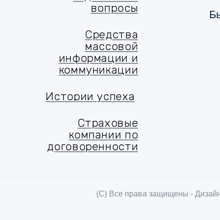
вопросы
Б
שאלות נפוצות
Средства
массовой
информации и
коммуникации
מדיה ותקשורת
Истории успеха
סיפורי הצלחה
Страховые
компании по
договоренности
(C) Все права защищены - Дизайн