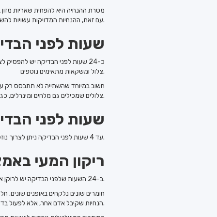
מטרת ההנחיה היא להפחית שאריות מזון במ
עם זאת, ההנחיות המדויקות עשויות להשתנות ממטופל למטופל, ולכן יש לפעול לפי הוראות ההכנה שניתנו על ידי הרופא המטפל.
24 שעות לפני הבד
כ-24 שעות לפני הבדיקה יש להפסיק ל
צלול ומשקאות מתאימים נוספים.
חשוב במיוחד שהשתייה לא תתבסס רק על 
צלולים שמכילים גם מלחים ומינרלים, כגון מרק צח, וכןנוזלים מתאימים נוספים לפי ההנחיות.
4 שעות לפני הבד
עד 4 שעות לפני הבדיקה ניתן לצרוך נוזלים בלבד. לאחר מכן מתחיל צום מוחלט.
ריקון המעי באמ
ב-24 השעות שלפני הבדיקה יש לרוקן את המעי באמצעות חומר משלשל. סוג החומר המשלשל ואופן נטילתו נקבעים על ידי הרופא בהתאם למצב הרפואי של המטופל.
חומרים שונים נלקחים באופנים שונים. ח
הנחיות שקיבל אדם אחר, אלא לפעול בדיוק לפי הוראות ההכנה שניתנו על ידי הרופא.