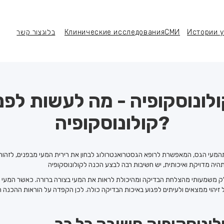
Истории 
СМИ
Клинические исследования
בלוג
צור קשר
הצלחה
מדיה
מחקר רפואי
צור קשר
לונוסקופיה - מה לעשות לפנ
קולונוסקופיה?
מעי הגס, המאפשרת לרופא הגסטרואנטרולוג לבחון את רירית המעי מבפנים, לזהות פול
חלק משמעותי מהצלחת הבדיקה ומהיכולת לראות את המעי בצורה ברורה. כאשר המעי אי
יהוי ממצאים ולעיתים לפגוע באיכות הבדיקה כולה. לכן הקפדה על הוראות ההכנה הי