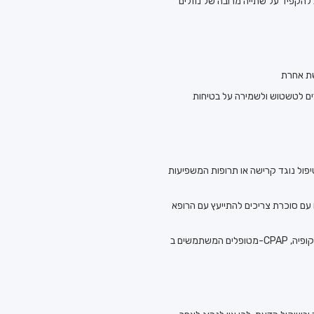
 להקפיד על שתייה מרובה של נוזלים
ים לטשטוש ולשמירה על בטיחות
יפול נוגד קרישה או תרופות המשפיעות
 עם סוכרת צריכים להתייעץ עם הרופא
מטופלים המשתמשים ב-CPAP עקב דום נשימה בשינה נדרשים להביא את המכשיר לבדיקה. אם מתבצעת גסטרוסקופיה כבדיקה יחידה או בשילוב עם קולונוסקופיה,