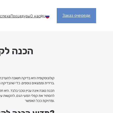
Заказ очереди
успеха
Процедуры
О нас
RU
אודות
טיפולים
סיפורי 
Register
הכנה לקו
קולונוסקופיה היא בדיקה חשובה להערכתה
ברירית וממצאים נוספים. כדי שהבדיקה תהיה מדויקת ואיכותית, יש חשיבות רבה לבצע הכנה לקולונוסקופיה.
הכנה טובה אינה עניין טכני בלבד. היא 
להסתיר את קפלי המעי הגס, להקשות על ז
ומדויקת ככל האפשר.