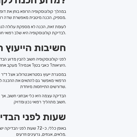
מדוע הכנה לקולונוסקופיה חשובה כל כך?
במהלך קולונוסקופיה הרופא בוחן את דופן 
מספיק. הכנה מיטבית מאפשרת שדה ראייה טוב יותר, מפחיתה את הסיכון להחמצת ממצאים, ומסייעת לרופא לבצע הערכה מדויקת יותר.
לעומת זאת, הכנה לא מספקת עלולה לגרום
לבדיקת קולונוסקופיה היא שלב רפואי חשוב שמשפיע ישירות על איכות האבחון.
חשיבות הייעוץ ה
לפני קולונוסקופיה חשוב להבין מדוע הב
היציאות? כאבי בטן? אנמיה? מעקב אחר פוליפים קודמים? לכל מצב יש משמעות אחרת.
במסגרת ייעוץ גסטרואנטרולוג אצל ד״ר ע
הרפואי מאפשר גם להתאים את ההכנה למצב
שדורשים התייחסות מיוחדת.
הבדיקה עצמה היא כלי אבחוני חשוב, אך 
חשוב מתהליך רפואי נכון ומדויק.
72 שעות לפני הב
באופן כללי, כ-72 שעות לפ
מלאים, אגוזים, גרעינים וזרעים.