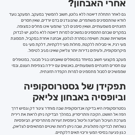
אחרי האבחון?
גם לאחר התחלת דיאטה ללא גלוטן, חשוב להמשיך במעקב. המעקב נועד
לוודא שהתסמינים משתפרים, שהנוגדנים בדם יורדים, שאין חסרים
תזונתיים משמעותיים, ושאין סימנים לכך שהמעי אינו מחלים כמצופה.
במקרים שבהם התסמינים נמשכים למרות דיאטה ללא גלוטן, יש לבדוק
אפשרויות שונות: חשיפה נסתרת לגלוטן, אבחנה אחרת במקביל, תסמונת
מעי רגיז, אי סבילות ללקטוז, מחלות מעי דלקתיות, דלקת מעי גס
מיקרוסקופית, ולעיתים נדירות יותר צליאק שאינו מגיב לטיפול.
מעקב מקצועי חשוב במיוחד במטופלים שאובחנו בגיל מבוגר, במטופלים
עם חסרים תזונתיים משמעותיים, באנשים עם ירידה בצפיפות העצם, ובמי
שממשיכים לסבול מתסמינים למרות הקפדה תזונתית.
תפקידן של גסטרוסקופיה
וביופסיה באבחון צליאק
גסטרוסקופיה היא בדיקה אנדוסקופית שבה מוחדר צינור דק וגמיש דרך
הפה אל הוושט, הקיבה והתריסריון. במהלך הבדיקה ניתן לראות את רירית
מערכת העיכול העליונה וליטול ביופסיות זעירות מהתריסריון. הביופסיות
נשלחות לבדיקה פתולוגית, שבה ניתן לזהות שינויים המתאימים לצליאק,
כגון פגיעה בסיסי המעי וריבוי תאים דלקתיים.