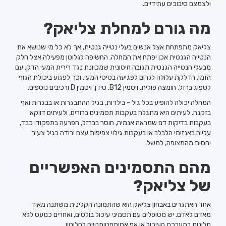
ולצמצם סיבוכים עתידיים.
מה גורם למחלת צליאק?
צליאק מתפתחת אצל אנשים בעלי נטייה גנטית, אך לא כל מי שנושא את
הנטייה הגנטית אכן יפתח את המחלה. החשיפה לגלוטן מפעילה אצל חלק
מבעלי הנטייה הגנטית תגובה חיסונית שמכוונת נגד רירית המעי הדק. עם
הזמן, הדלקת עלולה לגרום לפגיעה בסיסי המעי, וכך לפגוע ביכולת הגוף
לספוג ברזל, חומצה פולית, ויטמין B12, סידן, ויטמין D ורכיבים נוספים.
המחלה יכולה להופיע בכל גיל - בילדות, בגיל ההתבגרות או בבגרות ואף
בזקנה. לעיתים היא מתגלה בעקבות תסמינים ברורים, ולעיתים דווקא
בעקבות בדיקות דם שמראה אנמיה, חוסר בברזל, הפרעה בתפקודי כבד,
עלייה באנזימי הלבלב או בעקבות גילוי צפיפות עצם ירודה בגיל צעיר
יחסית מהמצופה, למשל.
מהם התסמינים האפשריים
של צליאק?
אחד האתגרים באבחון צליאק הוא שהתמונה הקלינית משתנה מאוד
מאדם לאדם. יש מטופלים עם תסמיני עיכול בולטים, ואחרים כמעט ללא
תלונות במערכת העיכול או אף אסימפטומטיים לחלוטין.