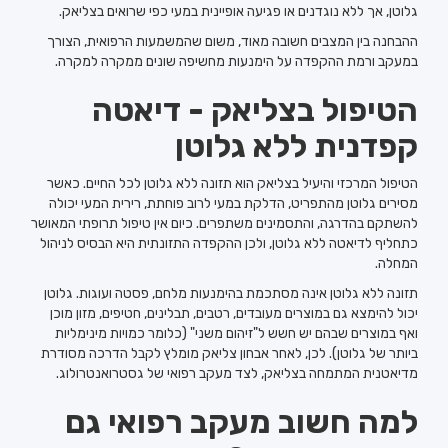
גלוטן, אך ללא נוגדנים או פגיעה אופיינית במעי כפי שרואים בצליאק.
ההבחנה בין המצבים חשובה מאוד, משום שהמשמעות הרפואית, הצורך
במעקב ורמת ההקפדה על הימנעות מחשיפה שונים ממקרה למקרה.
הטיפול בצליאק - דיאטה
קפדנית ללא גלוטן
הטיפול המרכזי והיעיל בצליאק הוא תזונה ללא גלוטן לכל החיים. כאשר
מסירים גלוטן מהתפריט, הדלקת במעי לרוב פוחתת, רירית המעי יכולה
להשתקם בהדרגה, והתסמינים משתפרים. כיום אין טיפול תרופתי המאושר
כתחליף לדיאטה ללא גלוטן, ולכן ההקפדה התזונתית היא הבסיס לניהול
המחלה.
תזונה ללא גלוטן אינה מסתכמת בהימנעות מלחם, פסטה ועוגות. גלוטן
יכול להימצא גם במוצרים מעובדים, רטבים, תבלינים, חטיפים, מזון מוכן
ואף במוצרים שבהם יש חשש ל"זיהום משני" (כלומר כמויות מינימליות
ביותר של גלוטן). לכן, לאחר אבחון צליאק מומלץ לקבל הדרכה מסודרת
מדיאטנית המתמחה בצליאק, לצד מעקב רפואי של גסטרואנטרולוג.
למה חשוב מעקב רפואי גם