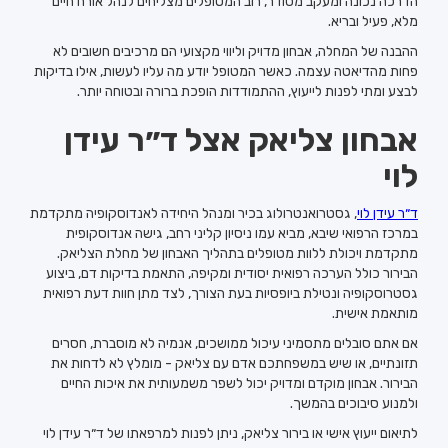
הדרכה נכונה ומעקב מסודר, רוב המטופלים מצליחים לנהל אורח חיים
מלא, פעיל ובריא.
ההבנה של המחלה, אבחון מדויק וליווי מקצועי הם מרכיבים חשובים לא
פחות מהדיאטה עצמה. כאשר המטופל יודע מה עליו לעשות, אילו בדיקות
לבצע ומתי לפנות לייעוץ, ההתמודדות הופכת ברורה ובטוחה יותר.
אבחון צליאק אצל ד״ר עידן
לוי
ד״ר עידן לוי
, גסטרואנטרולוג בכיר ומנהל היחידה לאנדוסקופיה מתקדמת
במרכז הרפואי שיבא, מביא עמו ניסיון קליני רחב, גישה אנדוסקופית
מתקדמת ויכולת ללוות מטופלים בתהליך האבחון של מחלת הצליאק.
הבירור כולל הערכה רפואית יסודית ומקיפה, התאמת בדיקות דם, ביצוע
גסטרוסקופיה ונטילת ביופסיות בעת הצורך, לצד מתן חוות דעת רפואית
מותאמת אישית.
אם אתם סובלים מתסמיני עיכול ממושכים, אנמיה לא מוסברת, חסרים
תזונתיים, או שיש במשפחתכם אדם עם צליאק - מומלץ לא לדחות את
הבירור. אבחון מוקדם ומדויק יכול לשפר משמעותית את איכות החיים
ולמנוע סיבוכים בהמשך.
לתיאום ייעוץ אישי או בירור צליאק, ניתן לפנות למרפאתו של ד״ר עידן לוי