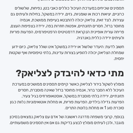
תסמינים שכיחים במערכת העיכול כוללים כאבי בטן, נפיחות, שלשולים
כרוניים, יציאות רכות או שומניות, גזים, ירידה במשקל, בחילות ולעיתים גם
עצירות. לצד זאת, צליאק יכולה להתבטא בעייפות ממושכת, אנמיה
מחוסר ברזל, חסרים תזונתיים, אפטות חוזרות בפה, ירידה בצפיפות העצם,
פריחה עורית אופיינית הנקראת דרמטיטיס הרפטיפורמיס, הפרעות פוריות
ולעיתים ירידה כללית באנרגיה.
חשוב לדעת: היעדר שלשול או ירידה במשקל אינו שולל צליאק. כיום ידוע
שמחלת הצליאק יכולה להופיע בצורות עדינות, בלתי טיפוסיות ואף שקטות
יחסית.
מתי כדאי להיבדק לצליאק?
מומלץ לשקול בירור לצליאק כאשר קיימים תסמינים ממושכים במערכת
העיכול ללא הסבר ברור, אנמיה מחוסר ברזל שאינה מוסברת, חסרים
תזונתיים, ירידה בלתי מוסברת במשקל, אוסטאופורוזיס בגיל צעיר,
הפרעות גדילה בילדים, הפרעות פוריות, או מחלות אוטואימוניות נלוות כגון
סוכרת סוג 1 או מחלות בלוטת התריס.
בנוסף, קרובי משפחה מדרגה ראשונה של אדם עם צליאק נמצאים בסיכון
מוגבר, ולכן לעיתים מומלץ לבצע בדיקות גם אם אין תסמינים משמעותיים.