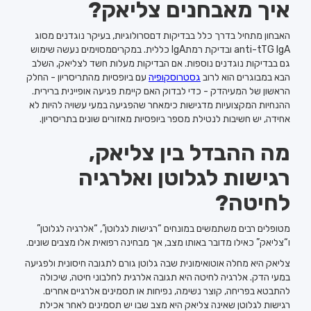
איך מאבחנים צליאק?
האבחון מתחיל בדרך כלל בבדיקות דםסרולוגיות, בעיקר נוגדנים מסוג
anti-tTG IgA ובדיקת רמתIgA כללית. במקריםמסוימים נעשה שימוש
גם בבדיקות נוגדנים נוספות. אם הבדיקות מעלות חשד לצליאק, השלב
הבא במבוגרים הוא לרוב
גסטרוסקופיה
עם ביופסיות מהתריסריון - החלק
הראשון של המעיהדק - כדי לבדוק האם קיימת פגיעה אופיינית ברירית.
ההנחיות המקצועיות מדגישות כימאחר שהפגיעה במעי עשויה להיות לא
אחידה, יש חשיבות לנטילת מספר ביופסיות מאזורים שונים בתריסריון.
מה ההבדל בין צליאק,
רגישות לגלוטן ואלרגיה
לחיטה?
מטופלים רבים משתמשים במונחים “רגישות לגלוטן”, “אלרגיה לגלוטן”
ו“צליאק” כאילו מדובר באותו מצב, אך מבחינה רפואית אלו מצבים שונים.
צליאק היא מחלה אוטואימונית שבה גלוטן גורם לתגובה חיסונית ולפגיעה
במעי הדק. אלרגיה לחיטה היא תגובה אלרגית לחלבוני חיטה, שיכולה
להתבטא בפריחה, קוצר נשימה, נפיחות או תסמינים אלרגיים אחרים.
רגישות לגלוטן שאינה צליאק היא מצב שבו יש תסמינים לאחר אכילת