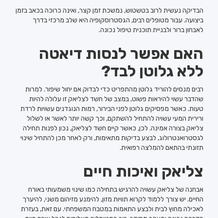
הבדיקה נעשית לרוב בטשטוש, נמשכת זמן קצר, ואינה כרוכה בכאב בזמן
ביצועה. עבור מטופלים רבים, הגסטרוסקופיה היא שלב מרכזי בדרך
לאבחון ברור ולבניית תוכנית טיפול נכונה.
האם אפשר לנסות דיאטה
ללא גלוטן לבד?
רבים מנסים להוריד גלוטן מהתפריט כדי לבדוק אם יחול שיפור. למרות
שהדבר עשוי להיראות פשוט, במצב של חשד לצליאק זו עלולה להיות
טעות. כאשר מפסיקים גלוטן לפני הבירור, רמות הנוגדנים עשויות לרדת
ורירית המעי עשויה להתחיל להשתקם, וכך קשה יותר לאשר או לשלול
צליאק בצורה אמינה. לכן, כאשר קיים חשד לצליאק, נכון לפנות תחילה
לגסטרואנטרולוג, לבצע בדיקות מתאימות, ורק לאחר מכן להתחיל שינוי
תזונתי בהתאם להמלצה רפואית.
צליאק ואיכות חיים
אבחנה של צליאק עשויה להרגיש בתחילה כמו שינוי משמעותי באורח
החיים. יש צורך ללמוד לקרוא תוויות מזון, להימנע מזיהום משני, להיערך
לאכילה מחוץ לבית ולבצע התאמות במטבח המשפחתי. עם זאת, בעזרת