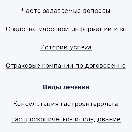
מחקר רפואי
Часто задаваемые вопросы
שאלות נפוצות
Средства массовой информации и ко
מדיה ותקשורת
Истории успеха
סיפורי הצלחה
Страховые компании по договореннос
Виды лечения
Консультация гастроэнтеролога
Консультация гастроэнтеролога
Гастроскопическое исследование
Гастроскопическое исследование