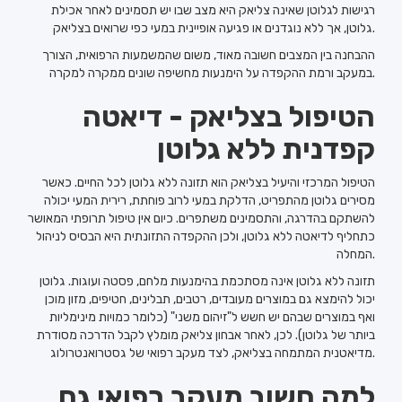
רגישות לגלוטן שאינה צליאק היא מצב שבו יש תסמינים לאחר אכילת
גלוטן, אך ללא נוגדנים או פגיעה אופיינית במעי כפי שרואים בצליאק.
ההבחנה בין המצבים חשובה מאוד, משום שהמשמעות הרפואית, הצורך
במעקב ורמת ההקפדה על הימנעות מחשיפה שונים ממקרה למקרה.
הטיפול בצליאק - דיאטה
קפדנית ללא גלוטן
הטיפול המרכזי והיעיל בצליאק הוא תזונה ללא גלוטן לכל החיים. כאשר
מסירים גלוטן מהתפריט, הדלקת במעי לרוב פוחתת, רירית המעי יכולה
להשתקם בהדרגה, והתסמינים משתפרים. כיום אין טיפול תרופתי המאושר
כתחליף לדיאטה ללא גלוטן, ולכן ההקפדה התזונתית היא הבסיס לניהול
המחלה.
תזונה ללא גלוטן אינה מסתכמת בהימנעות מלחם, פסטה ועוגות. גלוטן
יכול להימצא גם במוצרים מעובדים, רטבים, תבלינים, חטיפים, מזון מוכן
ואף במוצרים שבהם יש חשש ל"זיהום משני" (כלומר כמויות מינימליות
ביותר של גלוטן). לכן, לאחר אבחון צליאק מומלץ לקבל הדרכה מסודרת
מדיאטנית המתמחה בצליאק, לצד מעקב רפואי של גסטרואנטרולוג.
למה חשוב מעקב רפואי גם