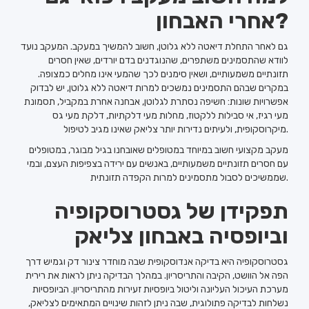
אחרי האבחון?
גם לאחר התחלת דיאטה ללא גלוטן, חשוב להמשיך במעקב. המעקב נועד
לוודא שהתסמינים משתפרים, שהנוגדנים בדם יורדים, שאין חסרים
תזונתיים משמעותיים, ושאין סימנים לכך שהמעי אינו מחלים כמצופה.
במקרים שבהם התסמינים נמשכים למרות דיאטה ללא גלוטן, יש לבדוק
אפשרויות שונות: חשיפה נסתרת לגלוטן, אבחנה אחרת במקביל, תסמונת
מעי רגיז, אי סבילות ללקטוז, מחלות מעי דלקתיות, דלקת מעי גס
מיקרוסקופית, ולעיתים נדירות יותר צליאק שאינו מגיב לטיפול.
מעקב מקצועי חשוב במיוחד במטופלים שאובחנו בגיל מבוגר, במטופלים
עם חסרים תזונתיים משמעותיים, באנשים עם ירידה בצפיפות העצם, ובמי
שממשיכים לסבול מתסמינים למרות הקפדה תזונתית.
תפקידן של גסטרוסקופיה
וביופסיה באבחון צליאק
גסטרוסקופיה היא בדיקה אנדוסקופית שבה מוחדר צינור דק וגמיש דרך
הפה אל הוושט, הקיבה והתריסריון. במהלך הבדיקה ניתן לראות את רירית
מערכת העיכול העליונה וליטול ביופסיות זעירות מהתריסריון. הביופסיות
נשלחות לבדיקה פתולוגית, שבה ניתן לזהות שינויים המתאימים לצליאק,