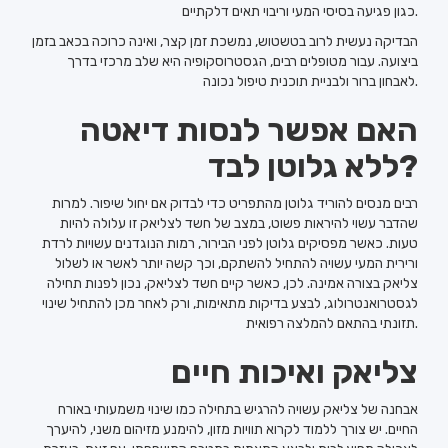
כגון פגיעה בסיסי המעי וריבוי תאים דלקתיים.
הבדיקה נעשית לרוב בטשטוש, נמשכת זמן קצר, ואינה כרוכה בכאב בזמן
ביצועה. עבור מטופלים רבים, הגסטרוסקופיה היא שלב מרכזי בדרך
לאבחון ברור ולבניית תוכנית טיפול נכונה.
האם אפשר לנסות דיאטה
ללא גלוטן לבד?
רבים מנסים להוריד גלוטן מהתפריט כדי לבדוק אם יחול שיפור. למרות
שהדבר עשוי להיראות פשוט, במצב של חשד לצליאק זו עלולה להיות
טעות. כאשר מפסיקים גלוטן לפני הבירור, רמות הנוגדנים עשויות לרדת
ורירית המעי עשויה להתחיל להשתקם, וכך קשה יותר לאשר או לשלול
צליאק בצורה אמינה. לכן, כאשר קיים חשד לצליאק, נכון לפנות תחילה
לגסטרואנטרולוג, לבצע בדיקות מתאימות, ורק לאחר מכן להתחיל שינוי
תזונתי בהתאם להמלצה רפואית.
צליאק ואיכות חיים
אבחנה של צליאק עשויה להרגיש בתחילה כמו שינוי משמעותי באורח
החיים. יש צורך ללמוד לקרוא תוויות מזון, להימנע מזיהום משני, להיערך