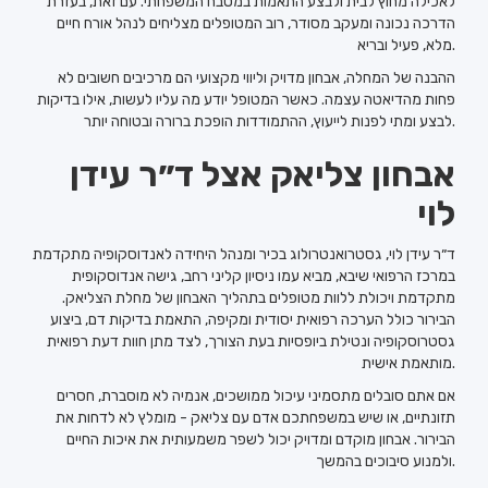
לאכילה מחוץ לבית ולבצע התאמות במטבח המשפחתי. עם זאת, בעזרת
הדרכה נכונה ומעקב מסודר, רוב המטופלים מצליחים לנהל אורח חיים
מלא, פעיל ובריא.
ההבנה של המחלה, אבחון מדויק וליווי מקצועי הם מרכיבים חשובים לא
פחות מהדיאטה עצמה. כאשר המטופל יודע מה עליו לעשות, אילו בדיקות
לבצע ומתי לפנות לייעוץ, ההתמודדות הופכת ברורה ובטוחה יותר.
אבחון צליאק אצל ד״ר עידן
לוי
ד״ר עידן לוי, גסטרואנטרולוג בכיר ומנהל היחידה לאנדוסקופיה מתקדמת
במרכז הרפואי שיבא, מביא עמו ניסיון קליני רחב, גישה אנדוסקופית
מתקדמת ויכולת ללוות מטופלים בתהליך האבחון של מחלת הצליאק.
הבירור כולל הערכה רפואית יסודית ומקיפה, התאמת בדיקות דם, ביצוע
גסטרוסקופיה ונטילת ביופסיות בעת הצורך, לצד מתן חוות דעת רפואית
מותאמת אישית.
אם אתם סובלים מתסמיני עיכול ממושכים, אנמיה לא מוסברת, חסרים
תזונתיים, או שיש במשפחתכם אדם עם צליאק - מומלץ לא לדחות את
הבירור. אבחון מוקדם ומדויק יכול לשפר משמעותית את איכות החיים
ולמנוע סיבוכים בהמשך.