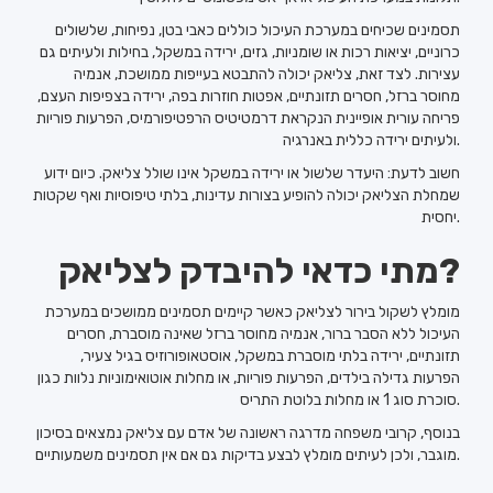
תסמינים שכיחים במערכת העיכול כוללים כאבי בטן, נפיחות, שלשולים
כרוניים, יציאות רכות או שומניות, גזים, ירידה במשקל, בחילות ולעיתים גם
עצירות. לצד זאת, צליאק יכולה להתבטא בעייפות ממושכת, אנמיה
מחוסר ברזל, חסרים תזונתיים, אפטות חוזרות בפה, ירידה בצפיפות העצם,
פריחה עורית אופיינית הנקראת דרמטיטיס הרפטיפורמיס, הפרעות פוריות
ולעיתים ירידה כללית באנרגיה.
חשוב לדעת: היעדר שלשול או ירידה במשקל אינו שולל צליאק. כיום ידוע
שמחלת הצליאק יכולה להופיע בצורות עדינות, בלתי טיפוסיות ואף שקטות
יחסית.
מתי כדאי להיבדק לצליאק?
מומלץ לשקול בירור לצליאק כאשר קיימים תסמינים ממושכים במערכת
העיכול ללא הסבר ברור, אנמיה מחוסר ברזל שאינה מוסברת, חסרים
תזונתיים, ירידה בלתי מוסברת במשקל, אוסטאופורוזיס בגיל צעיר,
הפרעות גדילה בילדים, הפרעות פוריות, או מחלות אוטואימוניות נלוות כגון
סוכרת סוג 1 או מחלות בלוטת התריס.
בנוסף, קרובי משפחה מדרגה ראשונה של אדם עם צליאק נמצאים בסיכון
מוגבר, ולכן לעיתים מומלץ לבצע בדיקות גם אם אין תסמינים משמעותיים.