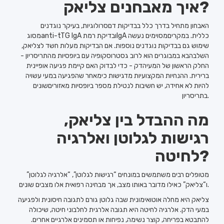
איך מאבחנים צליאק?
האבחון מתחיל בדרך כלל בבדיקות דםסרולוגיות, בעיקר נוגדנים
מסוגanti-tTG IgA ובדיקת רמתIgA כללית. במקריםמסוימים נעשה
שימוש גם בבדיקות נוגדנים נוספות. אם הבדיקות מעלות חשד לצליאק,
השלבהבא במבוגרים הוא לרוב גסטרוסקופיה עם ביופסיות מהתריסריון -
החלק הראשון של המעיהדק - כדי לבדוק האם קיימת פגיעה אופיינית
ברירית. ההנחיות המקצועיות מדגישות כימאחר שהפגיעה במעי עשויה
להיות לא אחידה, יש חשיבות לנטילת מספר ביופסיות מאזוריםשונים
בתריסריון.
מה ההבדל בין צליאק,
רגישות לגלוטן ואלרגיה
לחיטה?
מטופלים רבים משתמשים במונחים “רגישות לגלוטן”, “אלרגיה לגלוטן”
ו“צליאק” כאילו מדובר באותו מצב, אך מבחינה רפואית אלו מצבים שונים.
צליאק היא מחלה אוטואימונית שבה גלוטן גורם לתגובה חיסונית ולפגיעה
במעי הדק. אלרגיה לחיטה היא תגובה אלרגית לחלבוני חיטה, שיכולה
להתבטא בפריחה, קוצר נשימה, נפיחות או תסמינים אלרגיים אחרים.