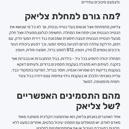
ולצמצם סיבוכים עתידיים.
מה גורם למחלת צליאק?
צליאק מתפתחת אצל אנשים בעלי נטייה גנטית, אך לא כל מי שנושא את
הנטייה הגנטית אכן יפתח את המחלה. החשיפה לגלוטן מפעילה אצל חלק
מבעלי הנטייה הגנטית תגובה חיסונית שמכוונת נגד רירית המעי הדק. עם
הזמן, הדלקת עלולה לגרום לפגיעה בסיסי המעי, וכך לפגוע ביכולת הגוף
לספוג ברזל, חומצה פולית, ויטמין B12, סידן, ויטמין D ורכיבים נוספים.
המחלה יכולה להופיע בכל גיל - בילדות, בגיל ההתבגרות או בבגרות ואף
בזקנה. לעיתים היא מתגלה בעקבות תסמינים ברורים, ולעיתים דווקא
בעקבות בדיקות דם שמראה אנמיה, חוסר בברזל, הפרעה בתפקודי כבד,
עלייה באנזימי הלבלב או בעקבות גילוי צפיפות עצם ירודה בגיל צעיר
יחסית מהמצופה, למשל.
מהם התסמינים האפשריים
של צליאק?
אחד האתגרים באבחון צליאק הוא שהתמונה הקלינית משתנה מאוד
מאדם לאדם. יש מטופלים עם תסמיני עיכול בולטים, ואחרים כמעט ללא
תלונות במערכת העיכול או אף אסימפטומטיים לחלוטין.