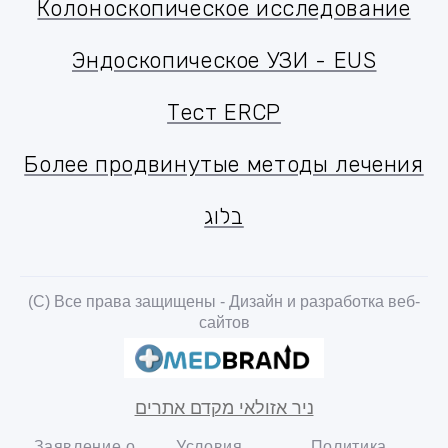
Колоноскопическое исследование
Колоноскопическое исследование
Эндоскопическое УЗИ - EUS
Эндоскопическое УЗИ - EUS
Тест ERCP
Тест ERCP
Более продвинутые методы лечения
Более продвинутые методы лечения
בלוג
בלוג
(C) Все права защищены - Дизайн и разработка веб-
сайтов
ניר אזולאי מקדם אתרים
Заявление о
Условия
Политика